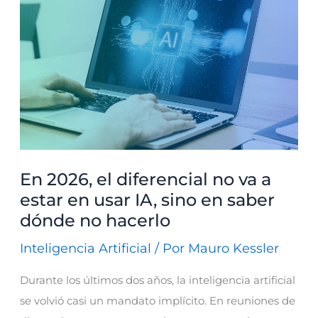
el
diferencial
no
va
a
estar
en
usar
En 2026, el diferencial no va a
IA,
estar en usar IA, sino en saber
sino
dónde no hacerlo
en
saber
Inteligencia Artificial
/ Por
Mauro Kessler
dónde
Durante los últimos dos años, la inteligencia artificial
no
se volvió casi un mandato implícito. En reuniones de
hacerlo