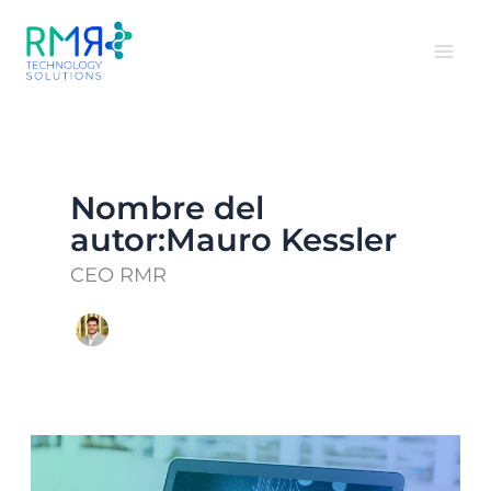
Ir
al
contenido
Nombre del
autor:Mauro Kessler
CEO RMR
En
2026,