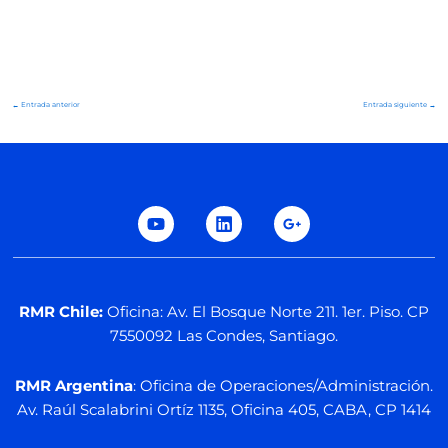
←
Entrada anterior
Entrada siguiente
→
Y
L
G
o
i
o
u
n
o
t
k
g
u
e
l
b
d
e
e
i
-
n
p
l
RMR Chile:
Oficina: Av. El Bosque Norte 211. 1er. Piso. CP
u
7550092 Las Condes, Santiago.
s
-
g
RMR Argentina
: Oficina de Operaciones/Administración.
Av. Raúl Scalabrini Ortíz 1135, Oficina 405, CABA, CP 1414