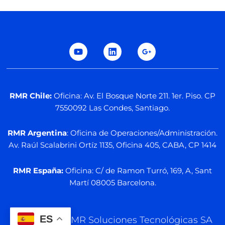
Y
L
G
o
i
o
u
n
o
t
k
g
u
e
l
b
d
e
e
i
-
n
p
l
RMR Chile:
Oficina: Av. El Bosque Norte 211. 1er. Piso. CP
u
7550092 Las Condes, Santiago.
s
-
g
RMR Argentina
: Oficina de Operaciones/Administración.
Av. Raúl Scalabrini Ortíz 1135, Oficina 405, CABA, CP 1414
RMR España:
Oficina: C/ de Ramon Turró, 169, A, Sant
Martí 08005 Barcelona.
ES
© 2025 por RMR Soluciones Tecnológicas SA